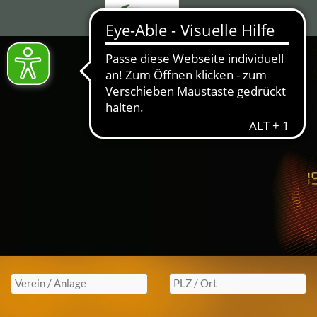
BOOK
AND
PLAY
Ihr Partner für Rückschlagsportarten
Mitglieder 528016
Buchungen 31856684