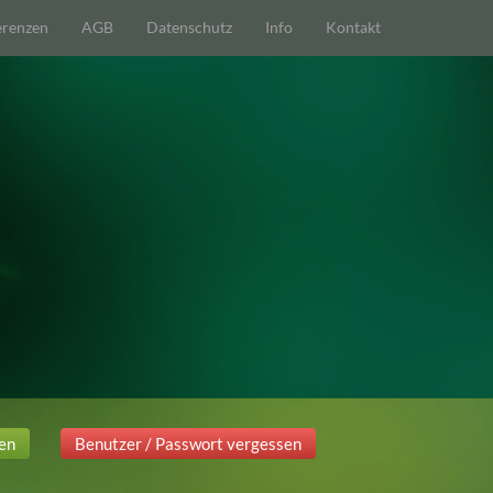
erenzen
AGB
Datenschutz
Info
Kontakt
ren
Benutzer / Passwort vergessen