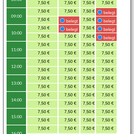
7,50 €
7,50 €
7,50 €
7,50 €
bele
7,50 €
7,50 €
7,50 €
belegt
bele
09:00
7,50 €
7,50 €
belegt
belegt
bele
7,50 €
7,50 €
7,50 
belegt
belegt
10:00
7,50 €
7,50 €
7,50 €
7,50 
belegt
7,50 €
7,50 €
7,50 €
7,50 €
7,50 
11:00
7,50 €
7,50 €
7,50 €
7,50 €
7,50 
7,50 €
7,50 €
7,50 €
7,50 €
7,50 
12:00
7,50 €
7,50 €
7,50 €
7,50 €
7,50 
7,50 €
7,50 €
7,50 €
7,50 €
7,50 
13:00
7,50 €
7,50 €
7,50 €
7,50 €
7,50 
7,50 €
7,50 €
7,50 €
7,50 €
7,50 
14:00
7,50 €
7,50 €
7,50 €
7,50 €
7,50 
7,50 €
7,50 €
7,50 €
7,50 €
7,50 
15:00
7,50 €
7,50 €
7,50 €
7,50 €
7,50 
7,50 €
7,50 €
7,50 €
7,50 €
7,50 
16:00