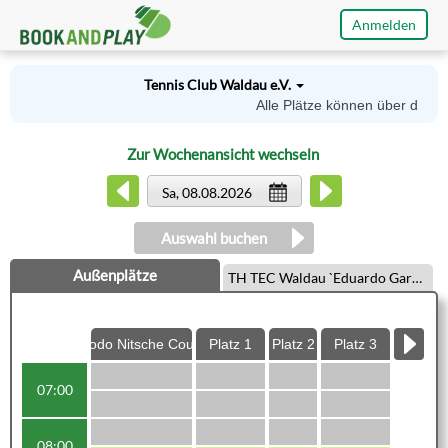
Anmelden
Tennis Club Waldau e.V.
Alle Plätze können über das S
Zur Wochenansicht wechseln
Sa, 08.08.2026
Auswahl buchen
Außenplätze
TH TEC Waldau `Eduardo Garcia Halle´
Bodo Nitsche Court
Platz 1
Platz 2
Platz 3
Platz 
07:00
bele
08:00