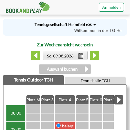
Anmelden
Tennisgesellschaft Heimfeld e.V.
Willkommen in der TG Heimfeld
Zur Wochenansicht wechseln
So, 09.08.2026
Auswahl buchen
Tennis Outdoor TGH
Tennishalle TGH
Platz M
Platz 3
Platz 4
Platz 5
Platz 6
Platz 7
08:00
belegt
09:00