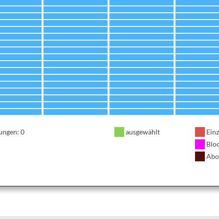
ungen: 0
ausgewählt
Einz
Blo
Abo