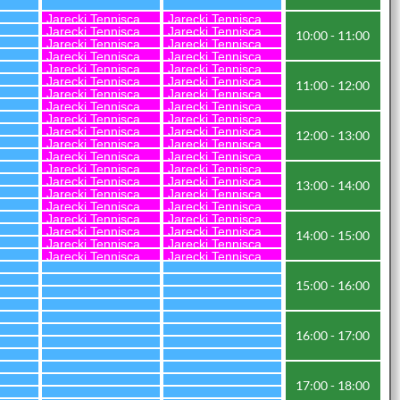
Jarecki Tenniscamp
Jarecki Tenniscamp
Jarecki Tenniscamp
Jarecki Tenniscamp
10:00 - 11:00
Jarecki Tenniscamp
Jarecki Tenniscamp
Jarecki Tenniscamp
Jarecki Tenniscamp
Jarecki Tenniscamp
Jarecki Tenniscamp
Jarecki Tenniscamp
Jarecki Tenniscamp
11:00 - 12:00
Jarecki Tenniscamp
Jarecki Tenniscamp
Jarecki Tenniscamp
Jarecki Tenniscamp
Jarecki Tenniscamp
Jarecki Tenniscamp
Jarecki Tenniscamp
Jarecki Tenniscamp
12:00 - 13:00
Jarecki Tenniscamp
Jarecki Tenniscamp
Jarecki Tenniscamp
Jarecki Tenniscamp
Jarecki Tenniscamp
Jarecki Tenniscamp
Jarecki Tenniscamp
Jarecki Tenniscamp
13:00 - 14:00
Jarecki Tenniscamp
Jarecki Tenniscamp
Jarecki Tenniscamp
Jarecki Tenniscamp
Jarecki Tenniscamp
Jarecki Tenniscamp
Jarecki Tenniscamp
Jarecki Tenniscamp
14:00 - 15:00
Jarecki Tenniscamp
Jarecki Tenniscamp
Jarecki Tenniscamp
Jarecki Tenniscamp
15:00 - 16:00
16:00 - 17:00
17:00 - 18:00