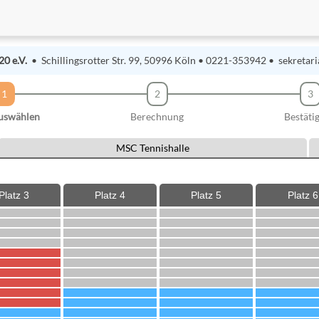
0 e.V.
• Schillingsrotter Str. 99, 50996 Köln • 0221-353942 • sekreta
1
2
3
auswählen
Berechnung
Bestäti
MSC Tennishalle
Platz 3
Platz 4
Platz 5
Platz 6