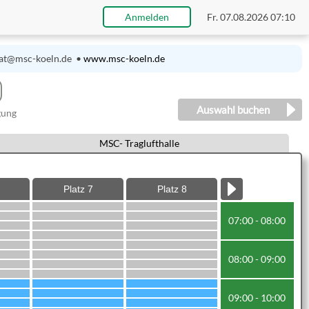
Anmelden
Fr. 07.08.2026 07:10
riat@msc-koeln.de •
www.msc-koeln.de
Auswahl buchen
gung
MSC- Traglufthalle
Platz 7
Platz 8
07:00 - 08:00
08:00 - 09:00
09:00 - 10:00