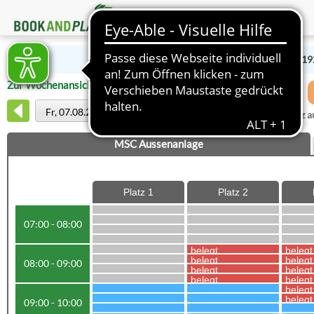
Ihr Club: Marienburger Sport-Club 192
Zur Wochenansicht wechseln
Fr, 07.08.2026
Platz 
MSC Aussenanlage
Platz 1
Platz 2
07:00 - 08:00
belegt
belegt
belegt
belegt
08:00 - 09:00
belegt
belegt
belegt
belegt
belegt
belegt
09:00 - 10:00