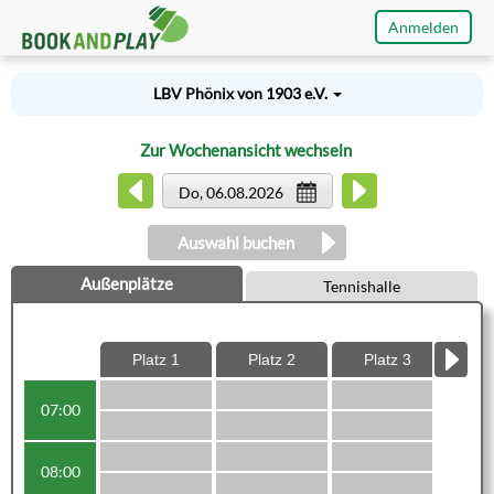
Anmelden
LBV Phönix von 1903 e.V.
Zur Wochenansicht wechseln
Do, 06.08.2026
Auswahl buchen
Außenplätze
Tennishalle
Platz 1
Platz 2
Platz 3
Pl
07:00
08:00