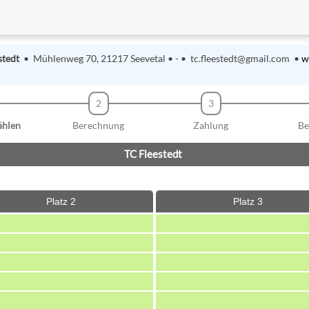
stedt
• Mühlenweg 70, 21217 Seevetal • - • tc.fleestedt@gmail.com •
w
2
3
ählen
Berechnung
Zahlung
Be
TC Fleestedt
Platz 2
Platz 3